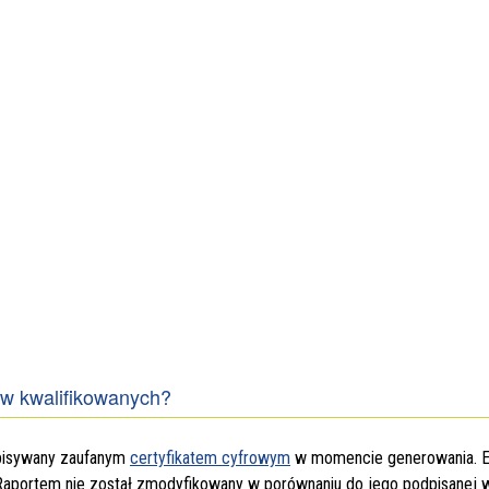
ów kwalifikowanych?
dpisywany zaufanym
certyfikatem cyfrowym
w momencie generowania. E
 Raportem nie został zmodyfikowany w porównaniu do jego podpisanej w