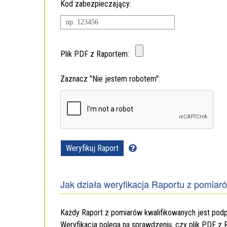
Kod zabezpieczający:
Plik PDF z Raportem:
Zaznacz "Nie jestem robotem":
Pomoc:
Generowanie
raportów
z
Jak działa weryfikacja Raportu z pomiar
pomiarów
kwalifikowanych
Każdy Raport z pomiarów kwalifikowanych jest po
Weryfikacja polega na sprawdzeniu, czy plik PDF z