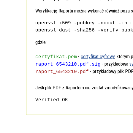
Weryfikację Raportu można wykonać również poza 
openssl x509 -pubkey -noout -in
openssl dgst -sha256 -verify pub
gdzie:
-
certyfikat cyfrowy
, którym 
certyfikat.pem
- przykładowa
s
raport_6543210.pdf.sig
- przykładowy plik PDF
raport_6543210.pdf
Jeśli plik PDF z Raportem nie został zmodyfikowan
Verified OK
Dodatkowe
informacje