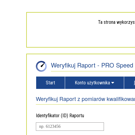
Ta strona wykorzyst
Weryfikuj Raport - PRO Speed 
Menu
Start
Konto użytkownika
główne
Weryfikuj Raport z pomiarów kwalifikow
Identyfikator (ID) Raportu