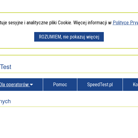
uje sesyjne i analityczne pliki
Cookie
. Więcej informacji w
Polityce Pry
ROZUMIEM, nie pokazuj więcej
informacji
o
cookies
Test
Dla operatorów
Pomoc
SpeedTest.pl
Ko
anych