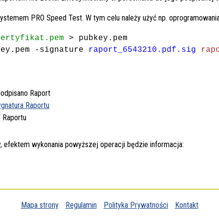
systemem PRO Speed Test. W tym celu należy użyć np. oprogramowani
certyfikat.pem
> pubkey.pem
key.pem -signature
raport_6543210.pdf.sig
rap
podpisano Raport
ygnatura Raportu
 Raportu
y, efektem wykonania powyższej operacji będzie informacja:
Mapa strony
Regulamin
Polityka Prywatności
Kontakt