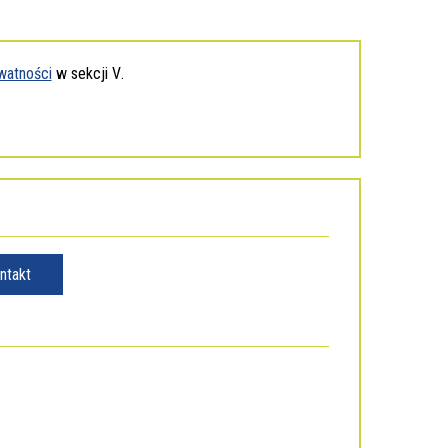
piątej
watności
w sekcji
V
.
ntakt