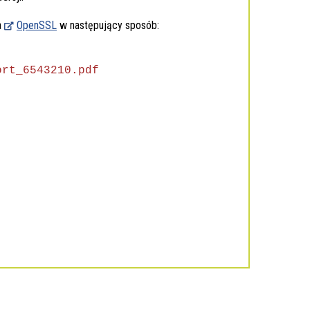
a
OpenSSL
w następujący sposób:
ort_6543210.pdf