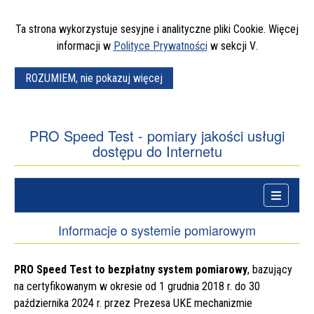
Ta strona wykorzystuje sesyjne i analityczne pliki
Cookie
. Więcej
piątej
informacji w
Polityce Prywatności
w sekcji
V
.
ROZUMIEM, nie pokazuj więcej
informacji
o
cookies
PRO Speed Test - pomiary jakości usługi
dostępu do Internetu
Menu
główne
Menu
główne
Informacje o systemie pomiarowym
PRO Speed Test to bezpłatny system pomiarowy
, bazujący
na certyfikowanym w okresie od 1 grudnia 2018 r. do 30
października 2024 r. przez Prezesa UKE mechanizmie