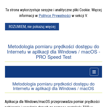
Ta strona wykorzystuje sesyjne i analityczne pliki
Cookie
. Więcej
piątej
informacji w
Polityce Prywatności
w sekcji
V
.
ROZUMIEM, nie pokazuj więcej
informacji
o
cookies
Metodologia pomiaru prędkości dostępu do
Internetu w aplikacji dla Windows / macOS -
PRO Speed Test
Menu
główne
Menu
główne
Metodologia pomiaru prędkości dostępu do
Internetu w aplikacji dla Windows / macOS
Aplikacja dla Windows/macOS przeprowadza pomiar prędkości