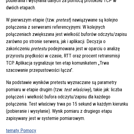
pobierania i wysyłania danych za pomocą protokołu TCP w
dwóch etapach.
W pierwszym etapie (tzw.
pretest
) nawiązywane są kolejno
połączenia z serwerami referencyjnymi. W kolejnych
połączeniach zwiększana jest wielkość buforów odczytu/zapisu
zarówno po stronie serwera, jak i aplikacji. Decyzja o
zakończeniu
pretestu
podejmowana jest w oparciu o analizę
przyrostu prędkości w czasie, RTT oraz procent retransmisji
TCP. Aplikacja sygnalizuje ten etap komunikatem „Trwa
szacowanie przepustowości łącza”.
Na podstawie wyników pretestu wyznaczane są parametry
pomiaru w etapie drugim (tzw.
test właściwy
), takie jak: liczba
połączeń i wielkość bufora odczytu/zapisu dla każdego
połączenia. Test właściwy trwa po 15 sekund w każdym kierunku
(pobieranie i wysyłanie). Wynik pomiaru z drugiego etapu
zapisywany jest w systemie pomiarowym.
tematy Pomocy